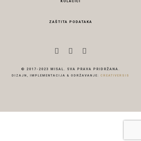
KOLAČIĆI
ZAŠTITA PODATAKA
© 2017-2023 MISAL. SVA PRAVA PRIDRŽANA.
DIZAJN, IMPLEMENTACIJA & ODRŽAVANJE:
CREATIVERSIS