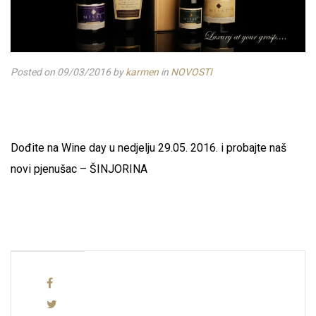
Posted on 09/03/2016
by
karmen
in
NOVOSTI
Dođite na Wine day u nedjelju 29.05. 2016. i probajte naš
novi pjenušac – ŠINJORINA