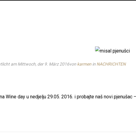
tlicht am Mittwoch, der 9. März 2016
von
karmen
in
NACHRICHTEN
na Wine day u nedjelju 29.05. 2016. i probajte naš novi pjenuša