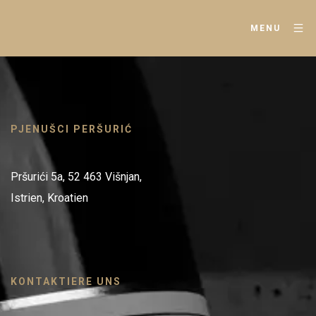
MENU
PJENUŠCI PERŠURIĆ
Pršurići 5a, 52 463 Višnjan,
Istrien, Kroatien
KONTAKTIERE UNS