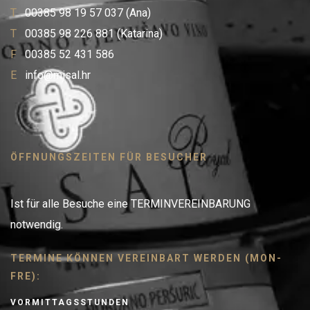
T
00385 98 19 57 037 (Ana)
T
00385 98 226 881 (Katarina)
F
00385 52 431 586
E
info@misal.hr
ÖFFNUNGSZEITEN FÜR BESUCHER
Ist für alle Besuche eine TERMINVEREINBARUNG
notwendig.
TERMINE KÖNNEN VEREINBART WERDEN (MON-
FRE):
VORMITTAGSSTUNDEN