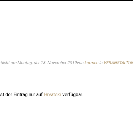
tlicht am Montag, der 18. November 2019
von
karmen
in
VERANSTALTU
ist der Eintrag nur auf
Hrvatski
verfügbar.