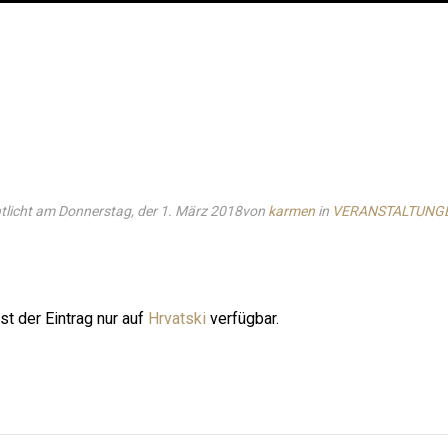
tlicht am Donnerstag, der 1. März 2018
von
karmen
in
VERANSTALTUNG
ist der Eintrag nur auf
Hrvatski
verfügbar.