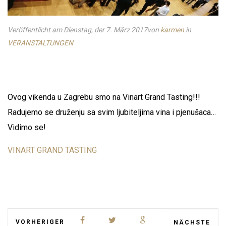
Veröffentlicht am Dienstag, der 7. März 2017
von
karmen
in
VERANSTALTUNGEN
Ovog vikenda u Zagrebu smo na Vinart Grand Tasting!!!
Radujemo se druženju sa svim ljubiteljima vina i pjenušaca…
Vidimo se!
VINART GRAND TASTING
VORHERIGER
NÄCHSTE